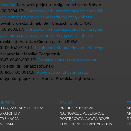
zontalny
. Kierownik projektu:
Małgorzata Łyciuk-Bzdyra
-00-9004/17:
Opracowanie i upowszechnianie narzędzi
cych pomoc psychologiczno-pedagogiczną - obszar
erownik projektu: dr hab. Jan Cieciuch, prof. UKSW
-00-9003/17:
Opracowanie i upowszechnianie narzędzi
cych pomoc psychologiczno-pedagogiczną - obszar
projektu: dr hab. Jan Cieciuch, prof. UKSW
00-00-K428/16-01:
Inkubator PSI: modele kompetencyjne
wnik projektu: Monika Gregorczuk
0-IZ.00-00-002/15:
Deinstytucjonalizacja szansą na
 projektu: dr Tomasz Rowiński
0-IP.07-00-001/15:
Nowy zawód: Ekspert przez
oordynator projektu: dr Monika Kowalska-Dąbrowska
UKTURA
NAUKA
S
EDRY, ZAKŁADY I CENTRA
PROJEKTY BADAWCZE
M
ORATORIUM
NAJNOWSZE PUBLIKACJE
M
TYFIKACJA
POSTĘPOWANIA AWANSOWE
D
SOPISMO
KONFERENCJE I WYDARZENIA
P