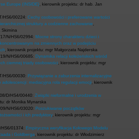
erse Europe (INSIDE)
, kierownik projektu: dr hab. Jan
/T/HS6/00224:
Cechy osobowości i preferowane wartości
ierarchicznej struktury a codzienne zachowanie
,
a Skimina
/17/N/HS6/02994:
Mocne strony charakteru dzieci i
skoncentrowanym na zmiennych oraz w podejściu
ach
, kierownik projektu: mgr Małgorzata Najderska
/19/N/HS6/00685:
Dynamika relacji koleżeńskich wśród
ch ciemnej triady osobowości
, kierownik projektu: mgr
/T/HS6/00030:
Przywiązanie a zaburzenia internalizacyjne
e adolescencji: mediacyjna rola regulacji emocji
, kierownik
08/D/HS4/00440:
Związki nieformalne i urodzenia w
ektu: dr Monika Mynarska
/09/N/HS6/03020:
Poszukiwanie początków
tożsamości i ich predyktory
, kierownik projektu: mgr
B/HS6/01374:
Empiryczna weryfikacja Kołowego Modelu
 Raada i Goldberga
, kierownik projektu: dr Włodzimierz