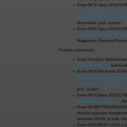
Grant NCN Opus 2018/31/
nowa perspektywa w badania
właściwości percepcyjnych 
Nieznański, prof. uczelni
Grant NCN Opus 2016/21/
wspólnotowym: Wyznaczniki,
Magdalena Żemojtel-Piotro
Projekty ukończone:
Grant Fundusz Wyszehradz
countries' capitals
, kierown
Grant NCN Harmonia 2014
działaniu. Poszukiwanie dy
zachowaniem w kontekście
prof. uczelni
Grant NCN Opus 2015/17/
perspektywy cyklu życia
, ki
Grant NCBiR PBS3/B9/29/20
element poprawy bezpieczeń
ramienia UKSW: dr hab. Henr
Grant ERASMUS+ 2016-1-