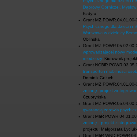
Psychicznego dla dzieci i 
Dąbrowy Górniczej, Mysłow
Bzdyra
Grant MZ POWR.04.01.00-
Psychicznego dla dzieci i 
Warszawa w dzielnicy Bemo
Oblińska
Grant MZ POWR.05.02.00-
wprowadzającej nowy model 
młodzieży
. Kierownik proje
Grant NCBiR POWR.03.05.
transportu i mobilności osó
Dominik Gołuch
Grant MZ POWR.04.01.00-
zmianę- projekt zintegrowan
Czupryńska
Grant MZ POWR.05.04.00-
gwarancją zdrowia psychiczn
Grant MIiR POWR.04.01.00
zmianę - projekt zintegrowa
projektu: Małgorzata Łyciu
Grant MIiR WND-POWR.04.