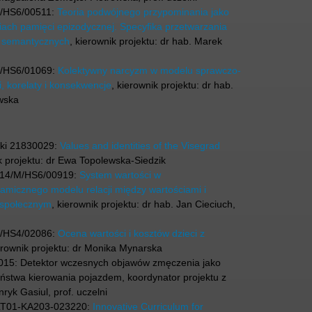
B/HS6/00511:
Teoria podwójnego przypominania jako
ch pamięci epizodycznej. Specyfika przetwarzania
i semantycznych
, kierownik projektu: dr hab. Marek
B/HS6/01069:
Kolektywny narcyzm w modelu sprawczo-
 korelaty i konsekwencje
, kierownik projektu: dr hab.
wska
ki 21830029:
Values and identities of the Visegrad
ik projektu: dr Ewa Topolewska-Siedzik
/14/M/HS6/00919:
System wartości w
namicznego modelu relacji między wartościami i
 społecznym
, kierownik projektu: dr hab. Jan Cieciuch,
B/HS4/02086:
Ocena wartości i kosztów dzieci z
erownik projektu: dr Monika Mynarska
15: Detektor wczesnych objawów zmęczenia jako
stwa kierowania pojazdem, koordynator projektu z
yk Gasiul, prof. uczelni
LT01-KA203-023220:
Innovative Curriculum for