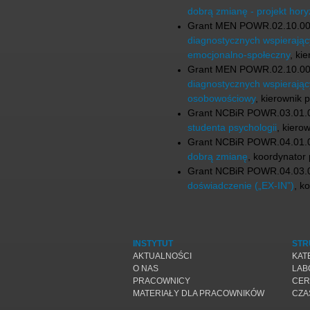
dobrą zmianę - projekt hory
Grant MEN POWR.02.10.00
diagnostycznych wspierają
emocjonalno-społeczny
, ki
Grant MEN POWR.02.10.00
diagnostycznych wspierają
osobowościowy
, kierownik 
Grant NCBiR POWR.03.01.
studenta psychologii
, kiero
Grant NCBiR POWR.04.01.0
dobrą zmianę
, koordynator
Grant NCBiR POWR.04.03.0
doświadczenie („EX-IN”)
, k
INSTYTUT
STR
AKTUALNOŚCI
KAT
O NAS
LAB
PRACOWNICY
CER
MATERIAŁY DLA PRACOWNIKÓW
CZA