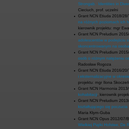
Strongab. Identities in Div
Cieciuch, prof. uczelni
Grant NCN Etiuda 2018/28
na różnych poziomach ich h
kierownik projektu: mgr Ew
Grant NCN Preludium 2015
adolescentów w podejściu 
skoncentrowanym na osob
Grant NCN Preludium 2015
osób o różnym natężeniu ce
Radosław Rogoza
Grant NCN Etiuda 2016/20
i eksternalizacyjne w okresi
projektu: mgr Ilona Skoczeń
Grant NCN Harmonia 2013/
kohabitacji
, kierownik proj
Grant NCN Preludium 2013
kształtującego się poczucia 
Maria Kłym-Guba
Grant NCN Opus 2012/07/
Wielkiej Piątki Hofstee, De