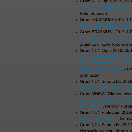
Grant NCN Opus 2019/35/
osobowość przejawia się w 
Peter Jonason
Grant ERASMUS+ 2019-1-
Employability Skills App (G
Grant ERASMUS+ 2019-1-
a post-truth world: A gamif
projektu: dr Ewa Topolewsk
Grant NCN Opus 2019/33/
zaburzeniu osobowości bord
doświadczenia (ESM) i met
magnetycznym (fMRI)
, kie
prof. uczelni
Grant NCN Sonata Bis 201
ambiwalencja w decyzjach 
Grant MNiSW "Diamentowy 
uwarunkowania i międzyku
seksualnych
, kierownik pro
Grant NCN Preludium 2018
dysleksją rozwojową
, kiero
Grant NCN Sonata Bis 201
kierownik projektu: dr hab.