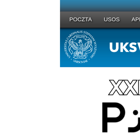
POCZTA
USOS
AP