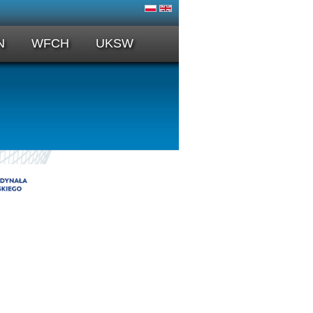
N
WFCH
UKSW