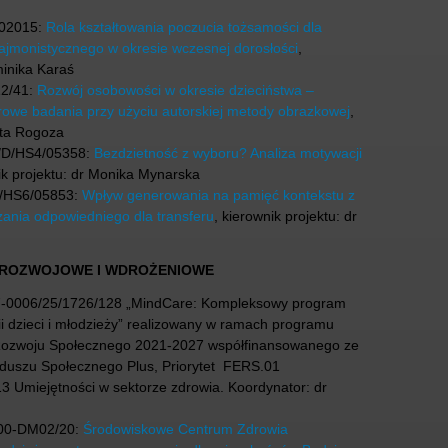
/02015:
Rola kształtowania poczucia tożsamości dla
ajmonistycznego w okresie wczesnej dorosłości
,
minika Karaś
12/41:
Rozwój osobowości w okresie dzieciństwa –
urowe badania przy użyciu autorskiej metody obrazkowej
,
rta Rogoza
/D/HS4/05358:
Bezdzietność z wyboru? Analiza motywacji
ik projektu: dr Monika Mynarska
/HS6/05853:
Wpływ generowania na pamięć kontekstu z
zania odpowiedniego dla transferu
, kierownik projektu: dr
 ROZWOJOWE I WDROŻENIOWE
7-0006/25/1726/128 „MindCare: Kompleksowy program
i dzieci i młodzieży” realizowany w ramach programu
Rozwoju Społecznego 2021-2027 współfinansowanego ze
duszu Społecznego Plus, Priorytet FERS.01
13 Umiejętności w sektorze zdrowia. Koordynator: dr
00-DM02/20:
Środowiskowe Centrum Zdrowia