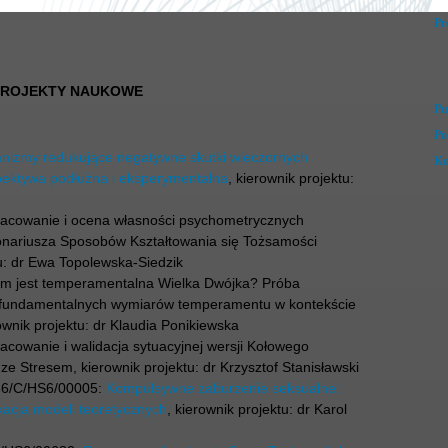
Pr
ROJEKTY NAUKOWE
Pu
Po
nizmy redukujące negatywne skutki wieczornych
Ko
pektywa podłużna i eksperymentalna
, kierownik projektu:
racowanie i ocena własności psychometrycznych
onariusza Sposobów Kształtowania się Tożsamości
u: dr Ewa Topolewska-Siedzik
ym jest temperamentalna Wielka Dwójka? Próba
 fundamentalnych wymiarów temperamentu w kontekście
wnik projektu: dr Klaudia Ponikiewska
acowanie i walidacja sytuacyjnej wersji Kołowego
e Stresem, kierownik projektu: dr Krzysztof Stanisławski
36/C/HS6/00005:
Kompulsywne zaburzenie seksualne:
kacja modeli teoretycznych
, kierownik projektu: dr Karol