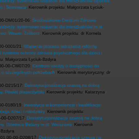
młodzieży: systemowe wsparcie dla mieszkańców Będzina,
ic i Sosnowca
. Kierownik projektu: Małgorzata Łyciuk-
00-DM01/20-06:
Środowiskowe Centrum Zdrowia
młodzieży: systemowe wsparcie dla mieszkańców m.st.
wo, Wawer, Żoliborz
. Kierownik projektu: dr Kornela
00-0001/21:
Wsparcie procesu wdrażania reformy
systemu ochrony zdrowia psychicznego dla dzieci i
ktu: Małgorzata Łyciuk-Bzdyra
00-00-CW07/20:
Centrum wiedzy o dostępności do
b o szczególnych potrzebach
. Kierownik merytoryczny: dr
00-D215/17:
Deinstytucjonalizacja szansą na dobrą
y. Powiat piaseczyński
. Kierownik projektu: Katarzyna
00-0180/19:
Inwestycja w kompetencje i kwalifikacje
ego dzieci i młodzieży
. Kierownik projektu:
-00-D207/17:
Deinstytucjonalizacja szansą na dobrą
ny. Dzielnica Bielany m.st. Warszawa
. Kierownik
k-Bzdyra
01.00-00-D208/17:
Deinstytucjonalizacja szansą na