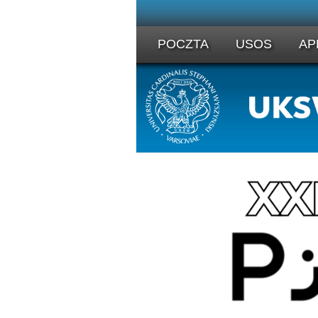
POCZTA
USOS
AP