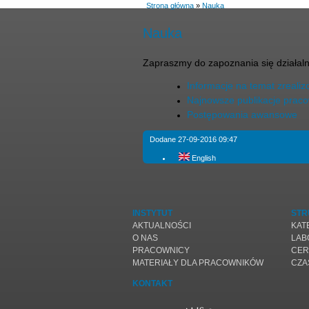
Strona główna
»
Nauka
Nauka
Zapraszmy do zapoznania się działal
Informacje na temat zreal
Najnowsze publikacje praco
Postępowania awansowe
Dodane 27-09-2016 09:47
English
INSTYTUT
STR
AKTUALNOŚCI
KAT
O NAS
LAB
PRACOWNICY
CER
MATERIAŁY DLA PRACOWNIKÓW
CZA
KONTAKT