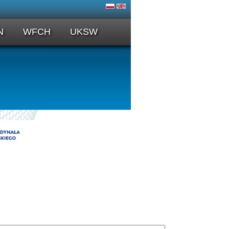
N
WFCH
UKSW