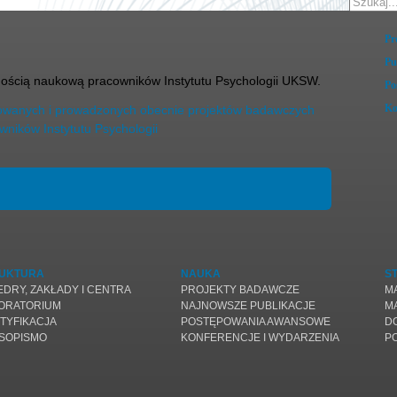
Pr
Pu
nością naukową pracowników Instytutu Psychologii UKSW.
Po
Ko
izowanych i prowadzonych obecnie projektów badawczych
wników Instytutu Psychologii
UKTURA
NAUKA
S
EDRY, ZAKŁADY I CENTRA
PROJEKTY BADAWCZE
M
ORATORIUM
NAJNOWSZE PUBLIKACJE
M
TYFIKACJA
POSTĘPOWANIA AWANSOWE
D
SOPISMO
KONFERENCJE I WYDARZENIA
P