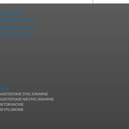
ojekty badawcze
blikacje z Impact Factor
stępowania awansowe
nferencje i wydarzenia
TUDIA
AGISTERSKIE STACJONARNE
AGISTERSKIE NIESTACJONARNE
OKTORANCKIE
ODYPLOMOWE