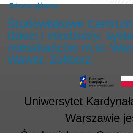
Strona główna
Środowiskowe Centrum 
dzieci i młodzieży: sys
mieszkańców m.st. War
Wawer, Żoliborz
Uniwersytet Kardyna
Warszawie jes