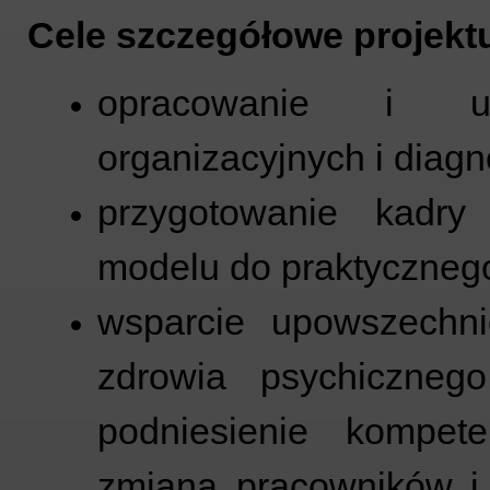
Cele szczegółowe projekt
opracowanie i up
organizacyjnych i diag
przygotowanie kadr
modelu do praktyczneg
wsparcie upowszechn
zdrowia psychiczneg
podniesienie kompet
zmianą pracowników i