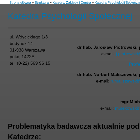
Strona główna
»
Struktura
»
Katedry, Zakłady i Centra
»
Katedra Psychologii Społeczn
Katedra Psychologii Społecznej
ul. Wóycickiego 1/3
budynek 14
dr hab. Jarosław Piotrowski, 
01-938 Warszawa
e-mail:
j.piotrowsk
pokój 1422A
tel. (0-22) 569 96 15
Profe
dr hab. Norbert Maliszewski, 
e-mail:
n.maliszewski
mgr Mich
e-mail:
m.sekowski
Problematyka badawcza aktualnie po
Katedrze: