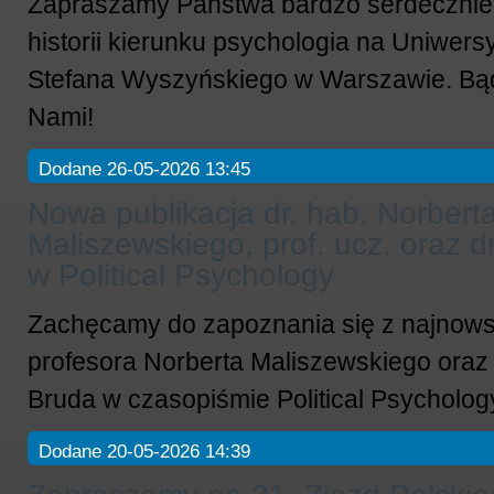
Zapraszamy Państwa bardzo serdecznie
historii kierunku psychologia na Uniwers
Stefana Wyszyńskiego w Warszawie. Bąd
Nami!
Dodane 26-05-2026 13:45
Nowa publikacja dr. hab. Norbert
Maliszewskiego, prof. ucz. oraz d
w Political Psychology
Zachęcamy do zapoznania się z najnows
profesora Norberta Maliszewskiego oraz 
Bruda w czasopiśmie Political Psycholog
Dodane 20-05-2026 14:39