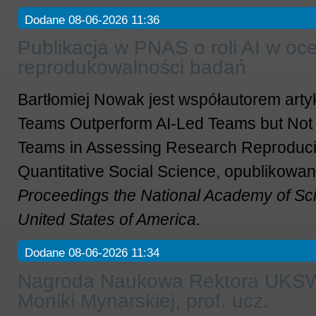
Dodane 08-06-2026 11:36
Publikacja w PNAS o roli AI w oc
reprodukowalności badań
Bartłomiej Nowak jest współautorem arty
Teams Outperform AI-Led Teams but No
Teams in Assessing Research Reproducibi
Quantitative Social Science, opublikowa
Proceedings
the National Academy of Sci
United States of America
.
Dodane 08-06-2026 11:34
Nagroda Naukowa Rektora UKSW 
Moniki Mynarskiej, prof. ucz.