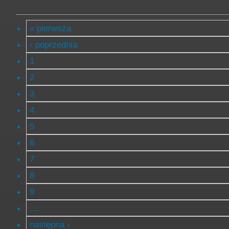
« pierwsza
‹ poprzednia
1
2
3
4
5
6
7
8
9
…
następna ›