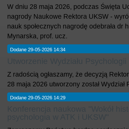
W dniu 28 maja 2026, podczas Święta Uc
nagrody Naukowe Rektora UKSW - wyróż
nauk społecznych nagrodę odebrała dr 
Mynarska, prof. ucz.
Dodane 29-05-2026 14:34
Utworzenie Wydziału Psychologi
Z radością ogłaszamy, że decyzją Rekt
28 maja 2026 utworzony został Wydział 
Dodane 29-05-2026 14:29
Konferencja naukowa "Wokół histo
psychologia w ATK i UKSW"