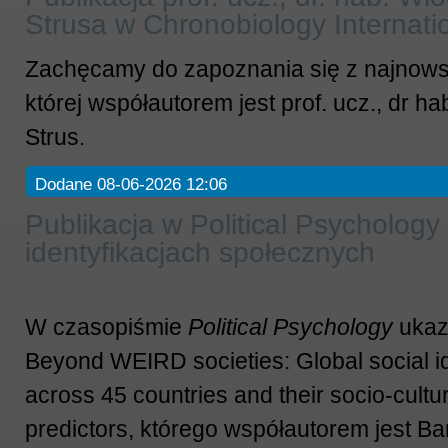
Strusa w Chronobiology Internati
Zachęcamy do zapoznania się z najnowsz
której współautorem jest prof. ucz., dr h
Strus.
Dodane 08-06-2026 12:06
Publikacja w Political Psychology
identyfikacjach społecznych
W czasopiśmie
Political Psychology
ukaza
Beyond WEIRD societies: Global social id
across 45 countries and their socio-cult
predictors, którego współautorem jest Ba