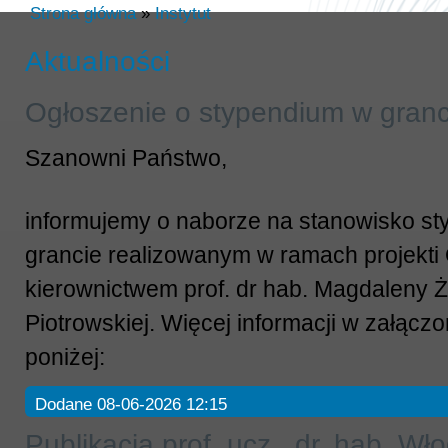
Strona główna
»
Instytut
Aktualności
Ogłoszenie o stypendium w granc
Szanowni Państwo,
informujemy o naborze na stanowisko st
grancie realizowanym w ramach projekt
kierownictwem prof. dr hab. Magdaleny Ż
Piotrowskiej. Więcej informacji w załąc
poniżej:
Dodane 08-06-2026 12:15
Publikacja prof. ucz., dr. hab. Wł