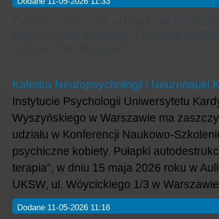
Dodane 11-05-2026 11:33
Zapraszamy do udziału w konfere
psychiczne kobiety. Pułapki autode
skuteczna terapia”
Katedra Neuropsychologii i Neuronauki K
Instytucie Psychologii Uniwersytetu Kard
Wyszyńskiego w Warszawie ma zaszczyt
udziału w Konferencji Naukowo-Szkolenio
psychiczne kobiety. Pułapki autodestrukcj
terapia”,
w dniu 15 maja 2026 roku w Au
UKSW, ul. Wóycickiego 1/3 w Warszawie
Dodane 11-05-2026 11:16