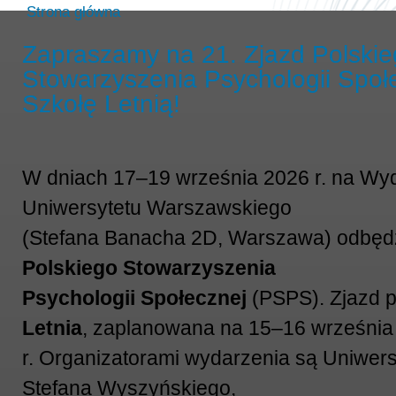
Strona główna
Zapraszamy na 21. Zjazd Polski
Stowarzyszenia Psychologii Społ
Szkołę Letnią!
W dniach 17–19 września 2026 r. na Wyd
Uniwersytetu Warszawskiego
(Stefana Banacha 2D, Warszawa) odbęd
Polskiego Stowarzyszenia
Psychologii Społecznej
(PSPS).
Zjazd 
Letnia
, zaplanowana na 15–16 września
r.
Organizatorami wydarzenia są Uniwers
Stefana Wyszyńskiego,