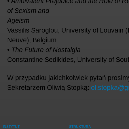
•
Ambivalent Prejudice and the Role of R
of Sexism and
Ageism
Vassilis Saroglou, University of Louvain 
Neuve), Belgium
•
The Future of Nostalgia
Constantine Sedikides, University of So
W przypadku jakichkolwiek pytań prosimy
Sekretarzem Oliwią Stopką:
ol.stopka@g
INSTYTUT
STRUKTURA