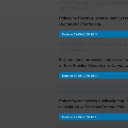
First-Person Psychopharma
clinical trials
Polecamy Państwa uwadze najnowszą 
Humanistic Psychology.
Dodane 19-06-2026 16:36
Childbearing Motivations an
for Norway
Miło nam poinformować o publikacji na
dr hab. Monika Mynarska, w
Comparat
Dodane 19-06-2026 16:29
Małżeństwo, kohabitacja cz
związku jako predyktory pl
Polecamy najnowszą publikację mgr Joa
ukazała się w
Societas/Communitas.
Dodane 19-06-2026 16:19
Conceptual and perceptual c