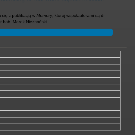
się z publikacją w
Memory
, której współautorami są dr
dr hab. Marek Nieznański.