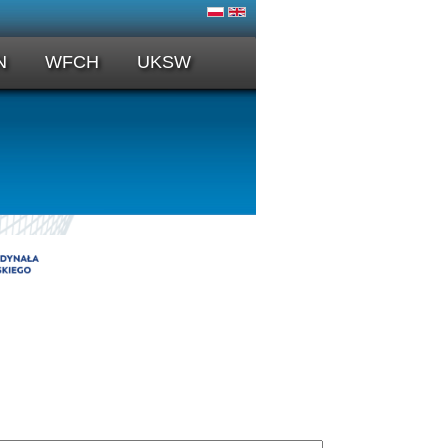
N
WFCH
UKSW