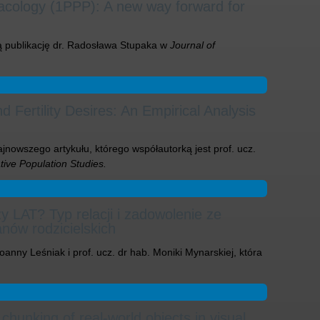
cology (1PPP): A new way forward for
publikację dr. Radosława Stupaka w
Journal of
d Fertility Desires: An Empirical Analysis
jnowszego artykułu, którego współautorką jest prof. ucz.
ive Population Studies.
y LAT? Typ relacji i zadowolenie ze
anów rodzicielskich
nny Leśniak i prof. ucz. dr hab. Moniki Mynarskiej, która
hunking of real-world objects in visual