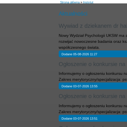
Strona główna
»
Instytut
Aktualności
Wywiad z dziekanem dr hab.
Nowy Wydział Psychologii UKSW ma amb
rozwijać nowoczesne badania oraz ks
współczesnego świata.
Dodane 05-08-2026 11:27
Ogłoszenie o konkursie na
Informujemy o ogłoszeniu konkursu na
Zakres merytoryczny/specjalizacja: ps
Dodane 03-07-2026 13:55
Ogłoszenie o konkursie na
Informujemy o ogłoszeniu konkursu na
Zakres merytoryczny/specjalizacja: p
Dodane 03-07-2026 13:51