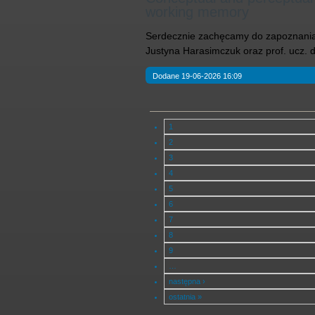
working memory
Serdecznie zachęcamy do zapoznania 
Justyna Harasimczuk oraz prof. ucz. 
Dodane 19-06-2026 16:09
1
2
3
4
5
6
7
8
9
…
następna ›
ostatnia »