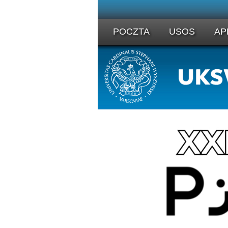
POCZTA
USOS
AP