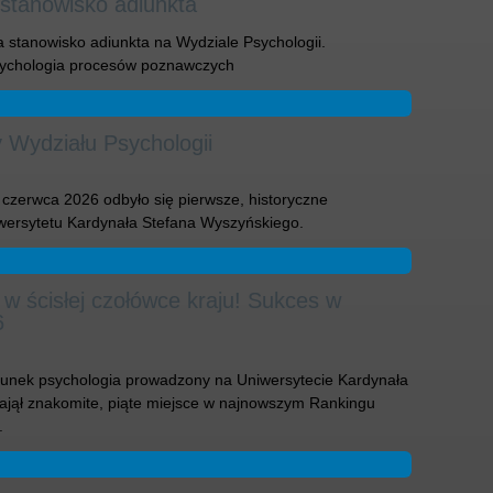
 stanowisko adiunkta
 stanowisko adiunkta na Wydziale Psychologii.
psychologia procesów poznawczych
 Wydziału Psychologii
czerwca 2026 odbyło się pierwsze, historyczne
iwersytetu Kardynała Stefana Wyszyńskiego.
w ścisłej czołówce kraju! Sukces w
6
unek psychologia prowadzony na Uniwersytecie Kardynała
jął znakomite, piąte miejsce w najnowszym Rankingu
.