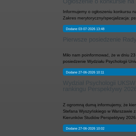
Ogłoszenie o konkursie na
Informujemy o ogłoszeniu konkursu na
Zakres merytoryczny/specjalizacja: 
Dodane 03-07-2026 13:48
Pierwsze posiedzenie Rady
Miło nam poinformować, że w dniu 23 
posiedzenie Wydziału Psychologii Un
Dodane 27-06-2026 10:11
Wydział Psychologii UKSW 
rankingu Perspektywy 202
Z ogromną dumą informujemy, że kier
Stefana Wyszyńskiego w Warszawie za
Kierunków Studiów Perspektywy 2026
Dodane 27-06-2026 10:02