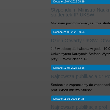
Dodane 15-04-2026 08:29
Stypendium Ministra Nauki
studentek IP UKSW!
Miło nam poinformować, że troje stude
Dodane 24-03-2026 09:56
Dzień Otwarty UKSW. Otwór
Już w sobotę 11 kwietnia w godz. 10
Uniwersytetu Kardynała Stefana Wysz
przy ul. Wóycickiego 1/3.
Dodane 17-03-2026 13:18
Najnowsza publikacja dr Pon
Serdecznie zapraszamy do zapoznania 
prof. Włodzimierza Strusa:
Dodane 11-02-2026 14:33
Najnowsza publikacja prof.