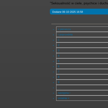
"Seksualność w ciele, psychice i duch
Dodane 06-10-2025 16:58
« pierwsza
‹ poprzednia
1
2
3
4
5
6
7
8
9
…
następna ›
ostatnia »