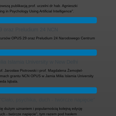
szą publikacją prof. uczelni dr hab. Agnieszki
g in Psychology Using Artificial Intelligence".
9 oraz Preludium 24 NCN
onkursów OPUS 29 oraz Preludium 24 Narodowego Centrum
lia Islamia University w New Delhi
f. Jarosław Piotrowski i prof. Magdalena Żemojtel-
ramach grantu NCN OPUS w Jamia Milia Islamia University
veda Iqbala.
"Ciało, psychika, duch - twórcze napięcie"
ię dużym uznaniem i popularnością kolejną edycję
 duch - twórcze napięcie", tym razem pod hasłem