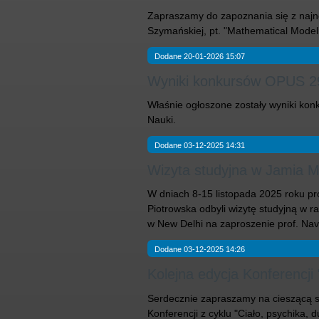
Zapraszamy do zapoznania się z najnow
Szymańskiej, pt. "Mathematical Modelin
Dodane 20-01-2026 15:07
Wyniki konkursów OPUS 2
Właśnie ogłoszone zostały wyniki k
Nauki.
Dodane 03-12-2025 14:31
Wizyta studyjna w Jamia Mi
W dniach 8-15 listopada 2025 roku pro
Piotrowska odbyli wizytę studyjną w 
w New Delhi na zaproszenie prof. Na
Dodane 03-12-2025 14:26
Kolejna edycja Konferencji 
Serdecznie zapraszamy na cieszącą s
Konferencji z cyklu "Ciało, psychika,