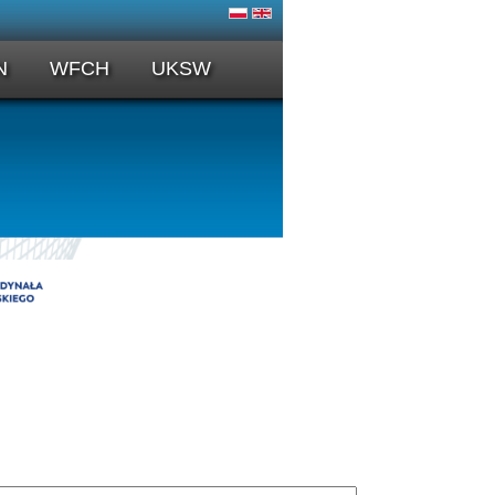
N
WFCH
UKSW