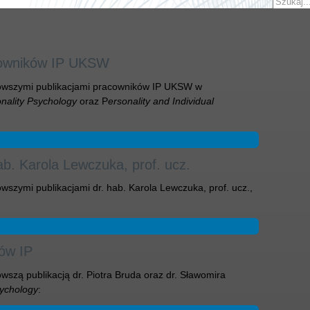
cowników IP UKSW
owszymi publikacjami pracowników IP UKSW w
onality Psychology
oraz P
ersonality and Individual
ab. Karola Lewczuka, prof. ucz.
szymi publikacjami dr. hab. Karola Lewczuka, prof. ucz.,
ów IP
szą publikacją dr. Piotra Bruda oraz dr. Sławomira
sychology
: