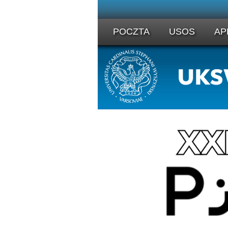
POCZTA
USOS
AP