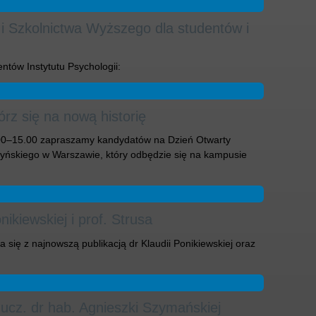
 i Szkolnictwa Wyższego dla studentów i
ntów Instytutu Psychologii:
z się na nową historię
.00–15.00 zapraszamy kandydatów na Dzień Otwarty
yńskiego w Warszawie, który odbędzie się na kampusie
ikiewskiej i prof. Strusa
się z najnowszą publikacją dr Klaudii Ponikiewskiej oraz
 ucz. dr hab. Agnieszki Szymańskiej