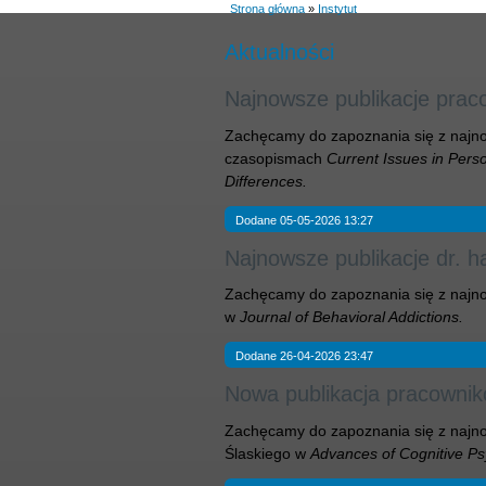
Strona główna
»
Instytut
Aktualności
Najnowsze publikacje pra
Zachęcamy do zapoznania się z najn
czasopismach
Current Issues in Pers
Differences.
Dodane 05-05-2026 13:27
Najnowsze publikacje dr. h
Zachęcamy do zapoznania się z najnow
w
Journal of Behavioral Addictions.
Dodane 26-04-2026 23:47
Nowa publikacja pracownik
Zachęcamy do zapoznania się z najnow
Ślaskiego w
Advances of Cognitive P