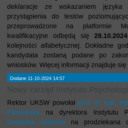
deklaracje ze wskazaniem język
przystąpienia do testów poziomujący
przeprowadzone na platformie M
kwalifikacyjne odbędą się
28.10.202
kolejności alfabetycznej. Dokładne go
kandydata zostaną podane po zakończ
wniosków. Więcej informacji znajduje się
Dodane 11-10-2024 14:57
Nowy zarząd Instytutu Psycholo
Rektor UKSW powołał
prof. dr hab. M
Piotrowską
na dyrektora Instytutu P
Dominika Gołucha
na prodziekana ds