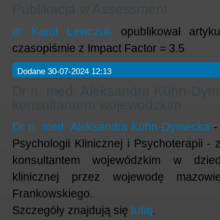
Publikacja w Assessment
dr Karol Lewczuk
opublikował arty
czasopiśmie z Impact Factor = 3.5
Dodane 30-07-2024 12:13
Dr n. med. Aleksandra Kühn-Dy
konsultantem wojewódzkim
Dr n. med. Aleksandra Kühn-Dymecka
-
Psychologii Klinicznej i Psychoterapii 
konsultantem wojewódzkim w dziedz
klinicznej przez wojewodę mazowie
Frankowskiego.
Szczegóły znajdują się
tutaj
.