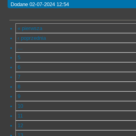
Dodane 02-07-2024 12:54
« pierwsza
‹ poprzednia
…
5
6
7
8
9
10
11
12
13