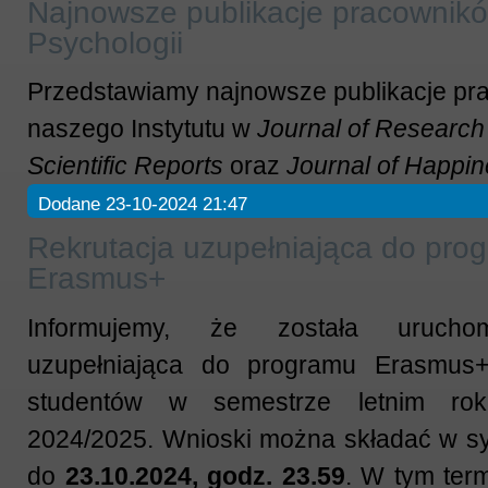
Najnowsze publikacje pracownikó
Psychologii
Przedstawiamy najnowsze publikacje p
naszego Instytutu w
Journal of Research 
Scientific Reports
oraz
Journal of Happin
Dodane 23-10-2024 21:47
Rekrutacja uzupełniająca do pro
Erasmus+
Informujemy, że została uruchom
uzupełniająca do programu Erasmus
studentów w semestrze letnim rok
2024/2025. Wnioski można składać w 
do
23.10.2024, godz. 23.59
. W tym term