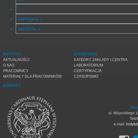
…
następna ›
ostatnia »
INSTYTUT
STRUKTURA
AKTUALNOŚCI
KATEDRY, ZAKŁADY I CENTRA
O NAS
LABORATORIUM
PRACOWNICY
CERTYFIKACJA
MATERIAŁY DLA PRACOWNIKÓW
CZASOPISMO
KONTAKT
Inst
ul. Wóycickiego 
Tele
e-mail:
instyt