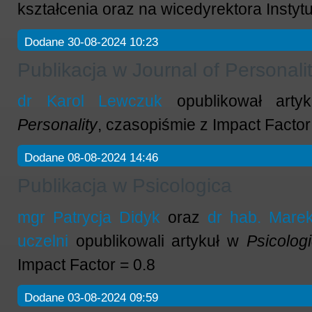
kształcenia oraz na wicedyrektora Instytu
Dodane 30-08-2024 10:23
Publikacja w Journal of Personali
dr Karol Lewczuk
opublikował art
Personality
, czasopiśmie z Impact Factor
Dodane 08-08-2024 14:46
Publikacja w Psicologica
mgr Patrycja Didyk
oraz
dr hab. Marek
uczelni
opublikowali artykuł w
Psicologi
Impact Factor = 0.8
Dodane 03-08-2024 09:59