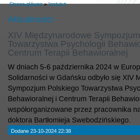
Strona główna
»
Instytut
Aktualności
XIV Międzynarodowe Sympozjum 
Towarzystwa Psychologii Behawior
Centrum Terapii Behawioralnej
W dniach 5-6 października 2024 w Euro
Solidarności w Gdańsku odbyło się XIV
Sympozjum Polskiego Towarzystwa Psyc
Behawioralnej i Centrum Terapii Behawio
współorganizowane przez pracownika nas
doktora Bartłomieja Swebodzińskiego.
Dodane 23-10-2024 22:38