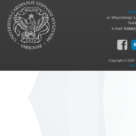
Inst
ul. Wóycickiego 
Tele
e-mail:
instyt
Copyright © 2026
Info