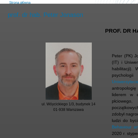
Strona główna
prof. dr hab. Peter Jonason
PROF. DR 
Peter (PK) 
(IT) i Uniwe
habilitacji)
psychologii
Uniwersytec
antropologię 
liderem w d
płciowego,
ul. Wóycickiego 1/3, budynek 14
początkowyc
01-938 Warszawa
zdobył nagro
ludzi do by
Behaviour an
2020 r. styp