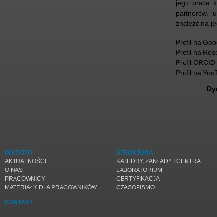
jego praca k
partnerów, u
znaleźć na j
Profil na Goo
Profil na Re
Profil ORCID
Profil na You
Dy
INSTYTUT
STRUKTURA
AKTUALNOŚCI
KATEDRY, ZAKŁADY I CENTRA
O NAS
LABORATORIUM
PRACOWNICY
CERTYFIKACJA
MATERIAŁY DLA PRACOWNIKÓW
CZASOPISMO
KONTAKT