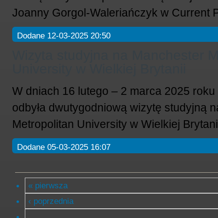
Joanny Gorgol-Waleriańczyk w Current 
Dodane 12-03-2025 20:50
Wizyta studyjna na Manchester M
University w Wielkiej Brytanii
W dniach 16 lutego – 2 marca 2025 roku 
odbyła dwutygodniową wizytę studyjną 
Metropolitan University w Wielkiej Brytani
Dodane 05-03-2025 16:07
« pierwsza
‹ poprzednia
…