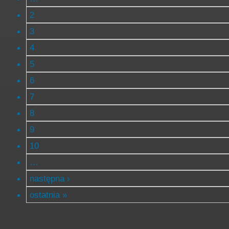
2
3
4
5
6
7
8
9
10
…
następna ›
ostatnia »