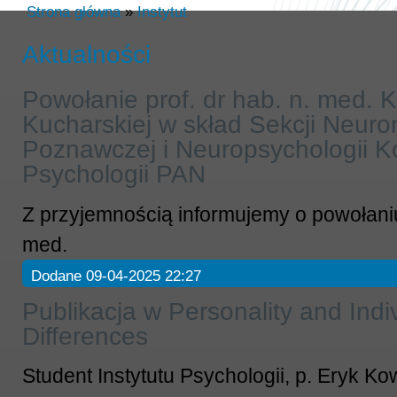
Strona główna
»
Instytut
Aktualności
Powołanie prof. dr hab. n. med. 
Kucharskiej w skład Sekcji Neuro
Poznawczej i Neuropsychologii K
Psychologii PAN
Z przyjemnością informujemy o powołaniu 
med.
Dodane 09-04-2025 22:27
Publikacja w Personality and Indi
Differences
Student Instytutu Psychologii, p. Eryk Ko