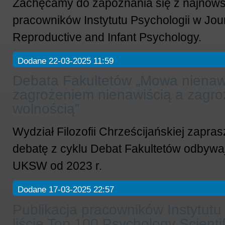
Zachęcamy do zapoznania się z najnows
pracowników Instytutu Psychologii w J
ou
Reproductive and Infant Psychology.
Dodane 22-03-2025 11:59
Debata Fakultetów „Mowa nienawi
zagrożeniem nienawiścią a zagr
wolnością”
Wydział Filozofii Chrześcijańskiej zapras
debatę z cyklu Debat Fakultetów odbywa
UKSW od 2023 r.
Dodane 17-03-2025 22:57
Publikacja pracowników Instytutu
liście Top 100 Psychology Scienti