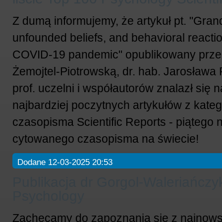
Z dumą informujemy, że artykuł pt. "Gran
unfounded beliefs, and behavioral reacti
COVID-19 pandemic" opublikowany prze
Żemojtel-Piotrowską, dr. hab. Jarosława 
prof. uczelni i współautorów znalazł się n
najbardziej poczytnych artykułów z kateg
czasopisma Scientific Reports - piątego 
cytowanego czasopisma na świecie!
Dodane 12-03-2025 20:53
Publikacja dr Gorgol-Waleriańczy
Psychology
Zachęcamy do zapoznania się z najnowsz