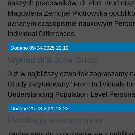
naszych pracowników: dr Piotr Brud oraz 
Magdalena Żemojtel-Piotrowska opublikow
uznanym czasopiśmie naukowym Persona
Individual Differences.
Dodane 09-04-2025 22:19
Wykład dr'a Jona Grudy
Już w najbliższy czwartek zapraszamy n
Grudy zatytułowany "From Individuals to
Understanding Population-Level Personal
Dodane 25-03-2025 22:22
Publikacja w Assessment
Zachęcamy do zapoznania się z publikacj