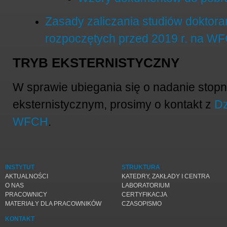
Zasady zaliczania studiów doktora
rozpoczętych przed 2019 r. na 
TRYB EKSTERNISTYCZNY
W sprawie ubiegania się o nadanie stopni
eksternistycznym, prosimy o kontakt z
Dz
WFCH
.
INSTYTUT
STRUKTURA
AKTUALNOŚCI
KATEDRY, ZAKŁADY I CENTRA
O NAS
LABORATORIUM
PRACOWNICY
CERTYFIKACJA
MATERIAŁY DLA PRACOWNIKÓW
CZASOPISMO
KONTAKT