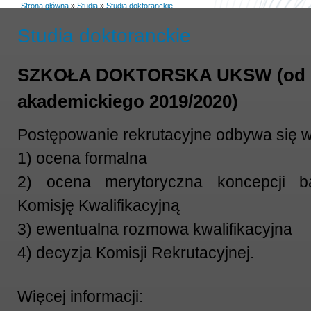
Strona główna
»
Studia
»
Studia doktoranckie
Studia doktoranckie
SZKOŁA DOKTORSKA UKSW (od 
akademickiego 2019/2020)
Postępowanie rekrutacyjne odbywa się w 
1) ocena formalna
2) ocena merytoryczna koncepcji b
Komisję Kwalifikacyjną
3) ewentualna rozmowa kwalifikacyjna
4) decyzja Komisji Rekrutacyjnej.
Więcej informacji: