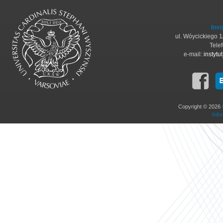
Inst
ul. Wóycickiego 
Tele
e-mail:
instyt
Copyright © 2026
Info