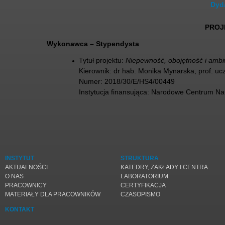
Dyd
PROJ
Wykonawca – Stypendysta
Tytuł projektu:
Niepewność, obojętność i ambi
Kierownik: dr hab. Monika Mynarska, prof. ucz
Numer: 2018/30/E/HS4/00449
Instytucja finansująca: Narodowe Centrum Na
INSTYTUT
STRUKTURA
AKTUALNOŚCI
KATEDRY, ZAKŁADY I CENTRA
O NAS
LABORATORIUM
PRACOWNICY
CERTYFIKACJA
MATERIAŁY DLA PRACOWNIKÓW
CZASOPISMO
KONTAKT