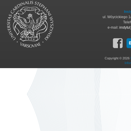
Inst
ul. Wóycickiego 
Tele
e-mail:
instyt
Copyright © 2026
Info