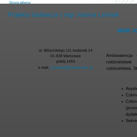
Strona główna
Projekty badawcze | mgr Joanna Leśniak
MGR J
ul. Wóycickiego 1/3, budynek 14
Ambiwalencja
01-938 Warszawa
pokój 1453
rodzicielstw
j.lesniak@uksw.edu.pl
e mail:
rodzicielstwa.
S
Asyst
Czło
Człon
(prze
dydak
Sekre