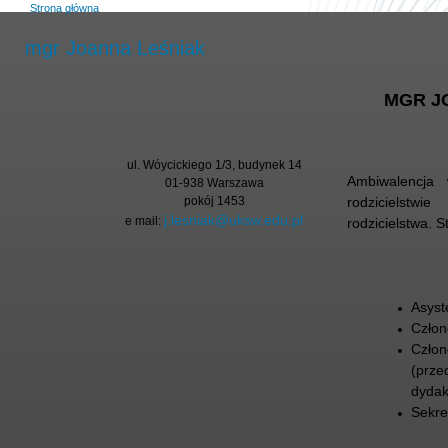
Strona główna
mgr Joanna Leśniak
MGR J
ul. Wóycickiego 1/3, budynek 14
Ambiwalencja
01-938 Warszawa
pokój 1453
rodzicielstw
j.lesniak@uksw.edu.pl
e mail:
rodzicielstwa.
S
Asyst
Czło
Człon
(prze
dydak
Sekre