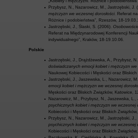
„Kobiety i mężczyźni. Różnice i podobieństwa
Przybysz, N., Nazarowicz, M., Jastrzębski, J.
mężczyzn we wczesnej dorosłości.
Referat na
Różnice i podobieństwa”, Rzeszów, 18-19.03.
Jastrzębski, J., Ślaski, S. (2006).
Osobowościo
Referat na Międzynarodowej Konferencji Nauk
indywidualnego”, Kraków, 18-19.10.06.
Polskie
Jastrzębski, J., Drążdżewska, A., Przybysz, N
doświadczanych emocji kobiet i mężczyzn we 
Naukowej Kobiecości i Męskości oraz Bliskich
Jastrzębski, J., Jaszewska, L., Nazarowicz, M
emocji kobiet i mężczyzn we wczesnej dorosło
Męskości oraz Bliskich Związków, Katowice, 1
Nazarowicz, M., Przybysz, N., Jaszewska, L., 
psychicznych kobiet i mężczyzn we wczesnej d
Kobiecości i Męskości oraz Bliskich Związków
Przybysz, N., Nazarowicz, M., Jastrzębski, J.
psychicznych kobiet i mężczyzn we wczesnej d
Kobiecości i Męskości oraz Bliskich Związków
Bączkowska, K., Cieślińska, A., Kowalska, G., 