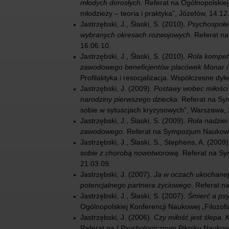
młodych dorosłych.
Referat na Ogólnopolskiej
młodzieży – teoria i praktyka”, Józefów, 14.12
Jastrzębski, J., Ślaski, S. (2010).
Psychospołe
wybranych okresach rozwojowych
. Referat n
16.06.10.
Jastrzębski, J., Ślaski, S. (2010).
Rola kompete
zawodowego beneficjentów placówek Monar i
Profilaktyka i resocjalizacja. Współczesne dy
Jastrzębski, J. (2009).
Postawy wobec miłości
narodziny pierwszego dziecka
. Referat na S
sobie w sytuacjach kryzysowych”, Warszawa, 
Jastrzębski, J., Ślaski, S. (2009).
Rola nadziei
zawodowego.
Referat na Sympozjum Naukowy
Jastrzębski, J., Ślaski, S., Stephens, A. (2009
sobie z chorobą nowotworową.
Referat na Sy
21.03.09.
Jastrzębski, J. (2007).
Ja w oczach ukochanej
potencjalnego partnera życiowego
. Referat 
Jastrzębski, J., Ślaski, S. (2007).
Śmierć a psy
Ogólnopolskiej Konferencji Naukowej „Filozofi
Jastrzębski, J. (2006).
Czy miłość jest ślepa.
Referat na I Psychologicznym Pikniku Nauko