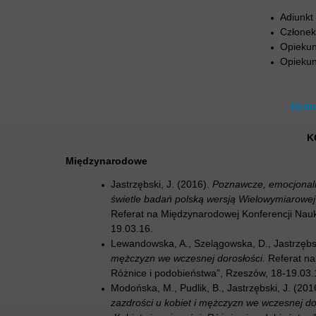
Adiunk
Członek
Opiekun
Opiekun
Dyda
K
Międzynarodowe
Jastrzębski, J. (2016).
Poznawcze, emocjonaln
świetle badań polską wersją Wielowymiarowej 
Referat na Międzynarodowej Konferencji Nauk
19.03.16.
Lewandowska, A., Szelągowska, D., Jastrzębsk
mężczyzn we wczesnej dorosłości.
Referat na
Różnice i podobieństwa”, Rzeszów, 18-19.03.
Modońska, M., Pudlik, B., Jastrzębski, J. (201
zazdrości u kobiet i mężczyzn we wczesnej do