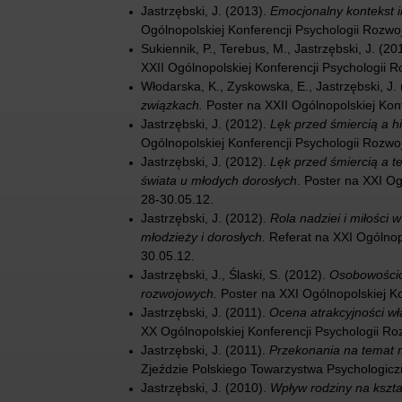
Jastrzębski, J. (2013).
Emocjonalny kontekst i
Ogólnopolskiej Konferencji Psychologii Rozwo
Sukiennik, P., Terebus, M., Jastrzębski, J. (20
XXII Ogólnopolskiej Konferencji Psychologii 
Włodarska, K., Zyskowska, E., Jastrzębski, J.
związkach.
Poster na XXII Ogólnopolskiej Kon
Jastrzębski, J. (2012).
Lęk przed śmiercią a h
Ogólnopolskiej Konferencji Psychologii Rozwo
Jastrzębski, J. (2012).
Lęk przed śmiercią a t
świata u młodych dorosłych
. Poster na XXI Og
28-30.05.12.
Jastrzębski, J. (2012).
Rola nadziei i miłości
młodzieży i dorosłych.
Referat na XXI Ogólnopo
30.05.12.
Jastrzębski, J., Ślaski, S. (2012).
Osobowościo
rozwojowych.
Poster na XXI Ogólnopolskiej Ko
Jastrzębski, J. (2011).
Ocena atrakcyjności wła
XX Ogólnopolskiej Konferencji Psychologii Ro
Jastrzębski, J. (2011).
Przekonania na temat mi
Zjeździe Polskiego Towarzystwa Psychologicz
Jastrzębski, J. (2010).
Wpływ rodziny na kszta