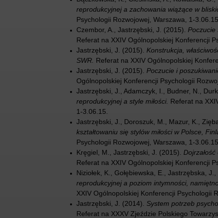
reprodukcyjnej a zachowania wiążące w bliski
Psychologii Rozwojowej, Warszawa, 1-3.06.15
Czembor, A., Jastrzębski, J. (2015).
Poczucie 
Referat na XXIV Ogólnopolskiej Konferencji P
Jastrzębski, J. (2015).
Konstrukcja, właściwoś
SWR.
Referat na XXIV Ogólnopolskiej Konfere
Jastrzębski, J. (2015).
Poczucie i poszukiwani
Ogólnopolskiej Konferencji Psychologii Rozwo
Jastrzębski, J., Adamczyk, I., Budner, N., Durk
reprodukcyjnej a style miłości.
Referat na XXIV
1-3.06.15.
Jastrzębski, J., Doroszuk, M., Mazur, K., Zięb
kształtowaniu się stylów miłości w Polsce, Finla
Psychologii Rozwojowej, Warszawa, 1-3.06.15
Kręgiel, M., Jastrzębski, J. (2015).
Dojrzałość
Referat na XXIV Ogólnopolskiej Konferencji P
Niziołek, K., Gołębiewska, E., Jastrzębska, J.,
reprodukcyjnej a poziom intymności, namiętn
XXIV Ogólnopolskiej Konferencji Psychologii
Jastrzębski, J. (2014).
System potrzeb psycholo
Referat na XXXV Zjeździe Polskiego Towarzy