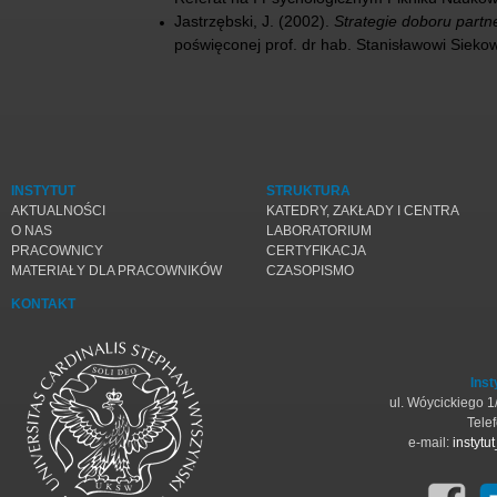
Jastrzębski, J. (2002).
Strategie doboru partne
poświęconej prof. dr hab. Stanisławowi Sieko
INSTYTUT
STRUKTURA
AKTUALNOŚCI
KATEDRY, ZAKŁADY I CENTRA
O NAS
LABORATORIUM
PRACOWNICY
CERTYFIKACJA
MATERIAŁY DLA PRACOWNIKÓW
CZASOPISMO
KONTAKT
Inst
ul. Wóycickiego 
Tele
e-mail:
instyt