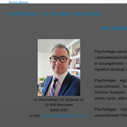
Strona główna
Konferencje | dr Jarosław Jastrzębski
DR JAROS
Psychologia ewol
i samoświadomości
w szczególności: 
męskich strategii
Psychologia egz
uwarunkowań, fu
Yaloma troskami 
sensu życia, odpo
ul. Wóycickiego 1/3, budynek 14
01-938 Warszawa
Psychologia ró
pokój 1420
uwarunkowań i fun
j.jastrzebski@uksw.edu.pl
e-mail: