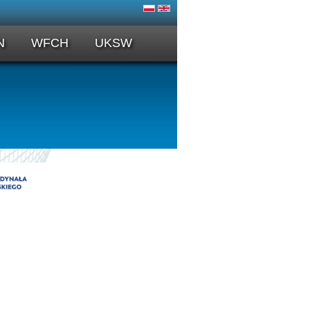
N
WFCH
UKSW