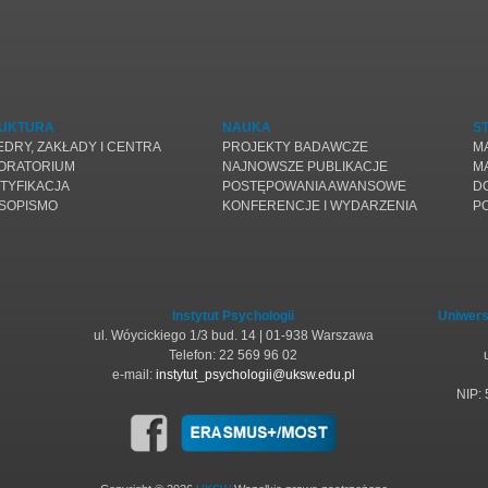
UKTURA
NAUKA
S
EDRY, ZAKŁADY I CENTRA
PROJEKTY BADAWCZE
M
ORATORIUM
NAJNOWSZE PUBLIKACJE
M
TYFIKACJA
POSTĘPOWANIA AWANSOWE
D
SOPISMO
KONFERENCJE I WYDARZENIA
P
Instytut Psychologii
Uniwers
ul. Wóycickiego 1/3 bud. 14 | 01-938 Warszawa
Telefon: 22 569 96 02
e-mail:
instytut_psychologii@uksw.edu.pl
NIP: