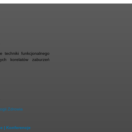
e
ie techniki funkcjonalnego
ych korelatów zaburzeń
e
ogii Zdrowia
ze
|
Konferencje