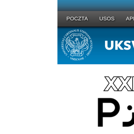
POCZTA
USOS
AP