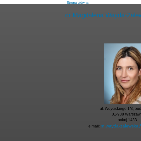
Strona główna
dr Magdalena Wayda-Zale
ul. Wóycickiego 1/3, bu
01-938 Warszaw
pokój 1433
m.wayda-zalewska@
e mail: