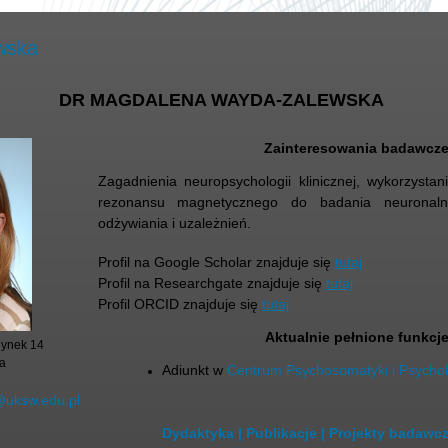
wska
DR MAGDALENA WAYDA-ZALEWSKA
Zainteresowania badawcz
Zagadnienia neuropsychologii klinicznej, wykorzystan
rezonansu magnetycznego do badania neuronaln
odżywiania i uzależnień.
Profil na Google Scholar znajduje się
tutaj
Profil na Researchgate znajduje się
tutaj
Profil ORCID znajduje się
tutaj
Aktualnie pełnione funkcj
dynek 14
a
Adiunkt w
Centrum Psychosomatyki i Psychol
uksw.edu.pl
Dydaktyka
|
Publikacje
|
Projekty badawc