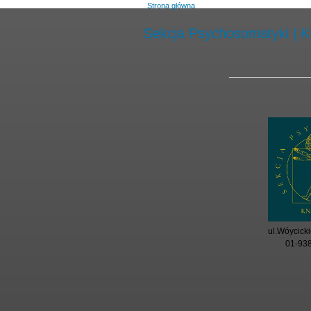
Strona główna
Sekcja Psychosomatyki |
ul.Wóycicki
01-93