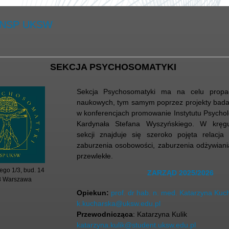
 KNSP UKSW
SEKCJA PSYCHOSOMATYKI
Sekcja Psychosomatyki ma na celu propa
naukowych, tym samym poprzez projekty bada
w konferencjach promowanie Instytutu Psychol
Kardynała Stefana Wyszyńskiego. W kręg
sekcji znajduje się szeroko pojęta relacja c
zaburzenia osobowości, zaburzenia odżywiania
przewlekłe.
ego 1/3, bud. 14
ZARZĄD 2025/2026
8 Warszawa
Opiekun:
prof. dr hab. n. med. Katarzyna Kuc
k.kucharska@uksw.edu.pl
Przewodnicząca
: Katarzyna Kulik
katarzyna.kulik@student.uksw.edu.pl