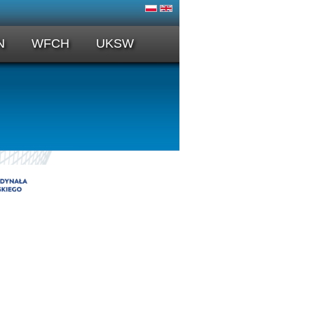
N
WFCH
UKSW