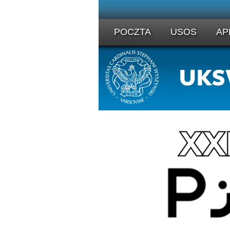
POCZTA
USOS
AP