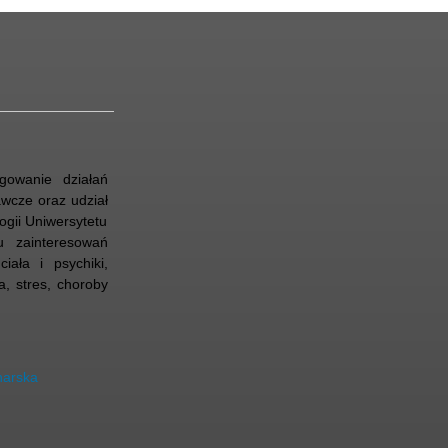
gowanie działań
wcze oraz udział
ogii Uniwersytetu
u zainteresowań
iała i psychiki,
, stres, choroby
harska