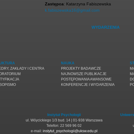
Zastępca
: Katarzyna Fabiszewska
k.fabiszewska16@gmail.com
WYDARZENIA
UKTURA
NAUKA
S
EDRY, ZAKŁADY I CENTRA
PROJEKTY BADAWCZE
M
ORATORIUM
NAJNOWSZE PUBLIKACJE
M
TYFIKACJA
POSTĘPOWANIA AWANSOWE
D
SOPISMO
KONFERENCJE I WYDARZENIA
P
Instytut Psychologii
Uniwers
ul. Wóycickiego 1/3 bud. 14 | 01-938 Warszawa
Telefon: 22 569 96 02
e-mail:
instytut_psychologii@uksw.edu.pl