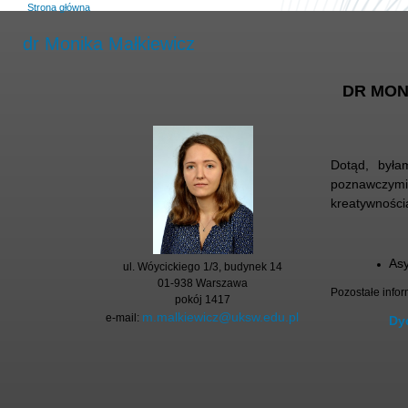
Strona główna
dr Monika Małkiewicz
DR MON
Dotąd, była
poznawczym
kreatywności
As
ul. Wóycickiego 1/3, budynek 14
01-938 Warszawa
Pozostałe info
pokój 1417
m.malkiewicz@uksw.edu.pl
e-mail:
Dy