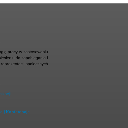
e
ogię pracy w zastosowaniu
iesieniu do zapobiegania i
 reprezentacji społecznych
e
izacji
ze
|
Konferencje