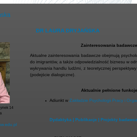
ńska
DR LAURA DRYJAŃSKA
Zainteresowania badawcz
Aktualne zainteresowania badawcze obejmują psychol
do imigrantów, a także odpowiedzialność biznesu w odn
wykrywania handlu ludźmi, z teoretycznej perspektywy
(podejście dialogiczne).
Aktualnie pełnione funkcj
Adiunkt
w
Zakładzie Psychologii Pracy i Organ
dynek 14
a
Dydaktyka
|
Publikacje
|
Projekty badawc
sw.edu.pl