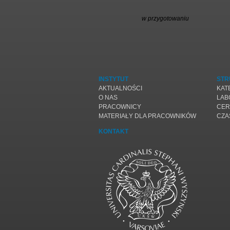
w przygotowaniu
INSTYTUT
STR
AKTUALNOŚCI
KAT
O NAS
LAB
PRACOWNICY
CER
MATERIAŁY DLA PRACOWNIKÓW
CZA
KONTAKT