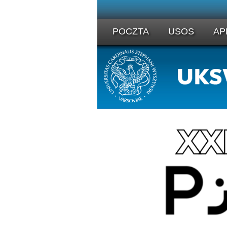
POCZTA
USOS
AP