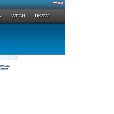
N
WFCH
UKSW