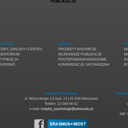
PUBLIKACJE
UKTURA
NAUKA
S
EDRY, ZAKŁADY I CENTRA
PROJEKTY BADAWCZE
M
ORATORIUM
NAJNOWSZE PUBLIKACJE
M
TYFIKACJA
POSTĘPOWANIA AWANSOWE
D
SOPISMO
KONFERENCJE I WYDARZENIA
P
Instytut Psychologii
Uniwers
ul. Wóycickiego 1/3 bud. 14 | 01-938 Warszawa
Telefon: 22 569 96 02
e-mail:
instytut_psychologii@uksw.edu.pl
NIP: