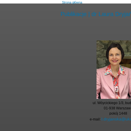
Strona główna
Publikacje | dr Laura Dryja
ul. Wóycickiego 1/3, bu
01-938 Warszaw
pokój 1448
l.dryjanska@uk
e-mail: