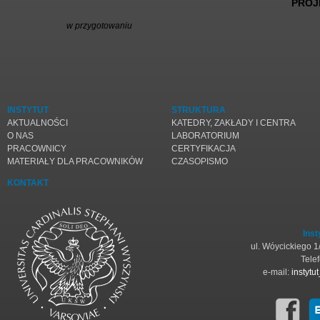
PROJ
w przygotowaniu
INSTYTUT
STRUKTURA
AKTUALNOŚCI
KATEDRY, ZAKŁADY I CENTRA
O NAS
LABORATORIUM
PRACOWNICY
CERTYFIKACJA
MATERIAŁY DLA PRACOWNIKÓW
CZASOPISMO
KONTAKT
Inst
ul. Wóycickiego 
Tele
e-mail:
instyt