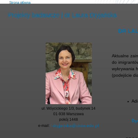
Strona główna
Projekty badawcze | dr Laura Dryjańska
DR LA
Aktualne zai
do imigrantó
wykrywania h
(podejście di
Ad
ul. Wóycickiego 1/3, budynek 14
01-938 Warszawa
pokój 1448
Dy
l.dryjanska@uksw.edu.pl
e-mail: