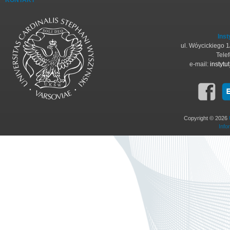
KONTAKT
Inst
ul. Wóycickiego 
Tele
e-mail:
instyt
Copyright © 2026
Info