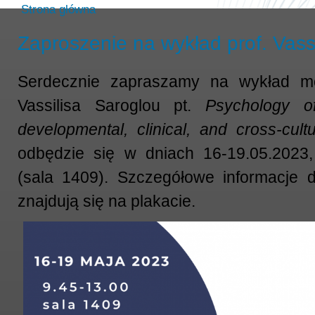
Strona główna
Zaproszenie na wykład prof. Vass
Serdecznie zapraszamy na wykład mon
Vassilisa Saroglou pt.
Psychology of
developmental, clinical, and cross-cult
odbędzie się w dniach 16-19.05.2023,
(sala 1409). Szczegółowe informacje 
znajdują się na plakacie.