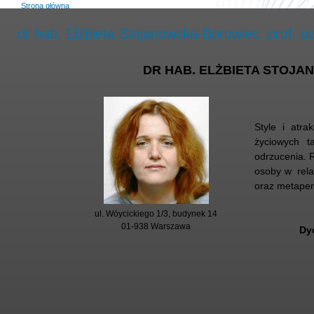
Strona główna
dr hab. Elżbieta Stojanowska-Borowiec, prof. uc
DR HAB. ELŻBIETA STOJA
Style i atra
życiowych ta
odrzucenia. 
osoby w rela
oraz metaper
ul. Wóycickiego 1/3, budynek 14
01-938 Warszawa
Dy