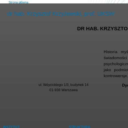
Strona główna
dr hab. Krzysztof Krzyżewski, prof. UKSW
DR HAB. KRZYSZTO
Historia myś
świadomości 
psychologicz
jako podmio
kontrowersje
ul. Wóycickiego 1/3, budynek 14
Dy
01-938 Warszawa
INSTYTUT
STRUKTURA