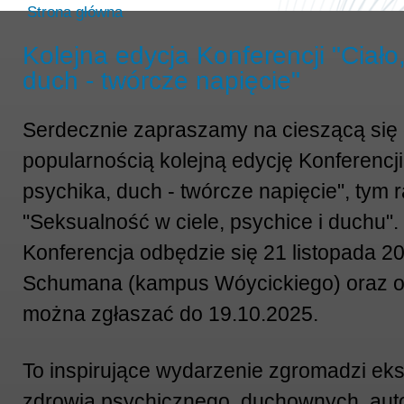
Strona główna
Kolejna edycja Konferencji "Ciało
duch - twórcze napięcie"
Serdecznie zapraszamy na cieszącą się
popularnością kolejną edycję Konferencji 
psychika, duch - twórcze napięcie", tym
"Seksualność w ciele, psychice i duchu".
Konferencja odbędzie się 21 listopada 20
Schumana (kampus Wóycickiego) oraz on
można zgłaszać do 19.10.2025.
To inspirujące wydarzenie zgromadzi ek
zdrowia psychicznego, duchownych, auto