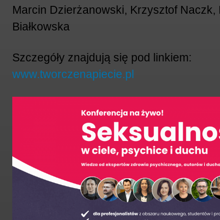
Marcin Dzierżanowski, Krzysztof Naczk,
Białkowska
Szczegóły znajdują się pod linkiem:
www.tworczenapiecie.pl