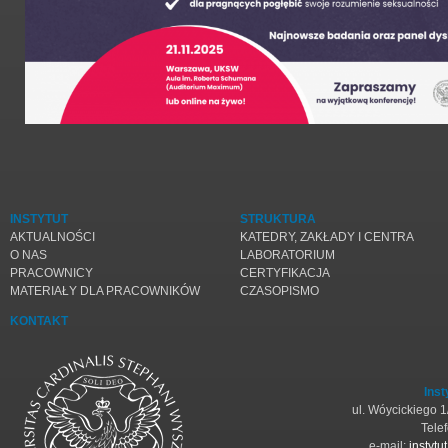
INSTYTUT
STRUKTURA
AKTUALNOŚCI
KATEDRY, ZAKŁADY I CENTRA
O NAS
LABORATORIUM
PRACOWNICY
CERTYFIKACJA
MATERIAŁY DLA PRACOWNIKÓW
CZASOPISMO
KONTAKT
Inst
ul. Wóycickiego 
Tele
e-mail:
instyt