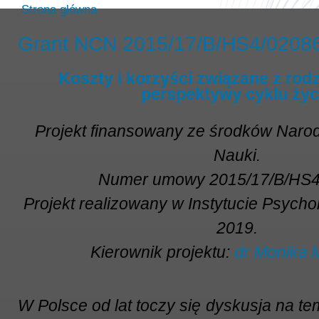
Strona główna
Grant NCN 2015/17/B/HS4/0208
Koszty i korzyści związane z rod
perspektywy cyklu życ
Projekt finansowany ze środków Nar
Nauki.
Numer umowy 2015/17/B/HS4
Projekt realizowany w Instytucie Psych
2019.
Kierownik projektu:
dr Monika 
W Polsce od lat toczy się dyskusja na te