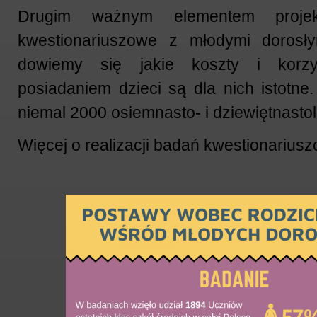
Drugim ważnym elementem proje
kwestionariuszowe z młodymi dorosły
dowiemy się jakie koszty i korz
posiadaniem dzieci są dla nich istotne.
niemal 2000 osiemnasto- i dziewiętnasto
Więcej o realizacji badań kwestionarius