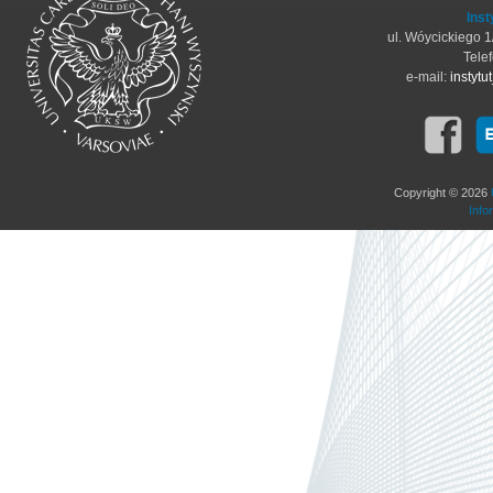
Inst
ul. Wóycickiego 
Tele
e-mail:
instyt
Copyright © 2026
Info