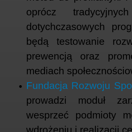
oprócz tradycyjnyc
dotychczasowych pro
będą testowanie roz
prewencją oraz prom
mediach społeczności
Fundacja Rozwoju Spo
prowadzi moduł zar
wesprzeć podmioty m
wdrożeniu i realizacji 