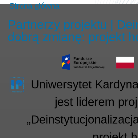
Strona główna
Partnerzy projektu | De
dobrą zmianę: projekt h
Uniwersytet Kardyn
jest liderem pr
„Deinstytucjonalizac
projekt 