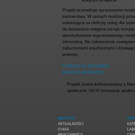
kolejnym projekcie
Projekt przewiduje opracowanie mode
partnerstwa. W ramach realizacji prz
wskazująca na deficyty usług dla osó
do testowania wstępna wersja kompl
skonsultowanie wypracowanego modelu 
zdrowotną. Na zakończenie zawiązane 
zaburzeniami psychicznymi i działając
prawnej.
FUNDACJA LEONARDO
MIEJSCA WDROŻEŃ
Projekt został dofinansowany z N
społeczne, Oś IV Innowacje społe
INSTYTUT
STR
AKTUALNOŚCI
KAT
O NAS
LAB
PRACOWNICY
CER