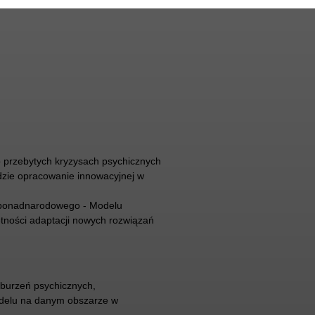
o przebytych kryzysach psychicznych
dzie opracowanie innowacyjnej w
ra ponadnarodowego - Modelu
tności adaptacji nowych rozwiązań
burzeń psychicznych,
odelu na danym obszarze w