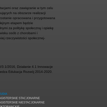
tacjami oraz zawiązanie w tym celu
ujących na obszarze realizacji
 zostanie opracowana i przygotowana
lejnym etapem będzie
nymi za politykę społeczną i opiekę
wisku osób z chorobami i
iej rzeczywistości społecznej-
.1/2016, Działanie 4.1 Innowacje
iedza Edukacja Rozwój 2014-2020.
TUDIA
AGISTERSKIE STACJONARNE
AGISTERSKIE NIESTACJONARNE
OKTORANCKIE