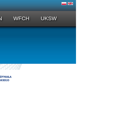
N
WFCH
UKSW