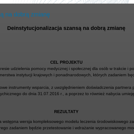
nsą na dobrą zmianę
Deinstytucjonalizacja szansą na dobrą zmianę
CEL PROJEKTU
sie udzielenia pomocy medycznej i społecznej dla osób w trakcie i p
nerstwa instytucji krajowych i ponadnarodowych, których zadaniem bę
j nowe instrumenty wsparcia, z uwzględnieniem doświadczenia partne
hicznego do dnia 31.07.2016 r., a poprzez to również nabycia umieję
REZULTATY
a wstępna wersja kompleksowego modelu leczenia środowiskowego za
órego zadaniem będzie przetestowanie i wdrażanie wypracowanego m