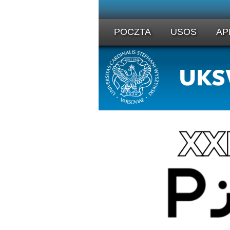
POCZTA
USOS
AP