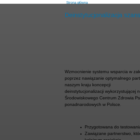
Strona główna
Deinstytucjonalizacja sza
Wzmocnienie systemu wsparcia w zakre
poprzez nawiązanie optymalnego part
naszym kraju koncepcji
deinstytucjonalizacji wykorzystujące
Środowiskowego Centrum Zdrowia Psyc
ponadnarodowych w Polsce.
Przygotowana do testowani
Zawiązane partnerstwo, kt