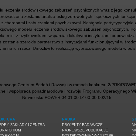
lu leczenia środowiskowego zaburzeń psychicznych wraz z jego konsul
eprowadzona zostanie analiza usług zdrowotnych i społecznych funkcjon
b z chorobami i zaburzeniami psychicznymi. Następnie partycypacyjnie
eksowego modelu leczenia środowiskowego zaburzeń psychicznych. Ko
m.in. z użytkownikami wsparcia i lokalnymi instytucjami odpowiedzial
zostanie szerokie partnerstwo z instytucjami funkcjonującymi w środo
ymi na ich rzecz. Umożliwi to realizację wypracowanego modelu w polsk
arodowego Centrum Badań i Rozwoju w ramach konkursu 2/PRK/POWER/3
czne i współpraca ponadnarodowa i rozwoju Programu Operacyjnego W
Nr wniosku POWER.04.01.00-IZ.00-00-002/15
UKTURA
NAUKA
S
EDRY, ZAKŁADY I CENTRA
PROJEKTY BADAWCZE
M
ORATORIUM
NAJNOWSZE PUBLIKACJE
M
TYFIKACJA
POSTĘPOWANIA AWANSOWE
D