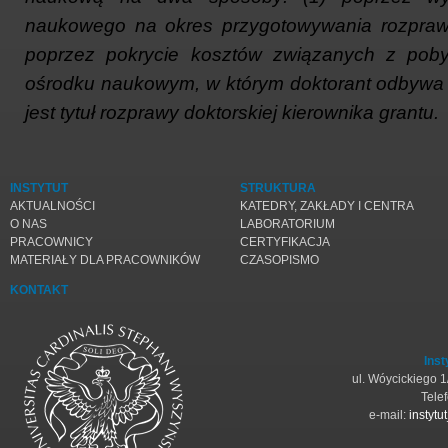
naukowego na okres przygotowywania rozprawy 
poprzez pokrycie kosztów związanych z pob
ośrodku naukowym, w którym doktorant odbywa s
jest tytuł rozprawy doktorskiej kierownika grantu.
INSTYTUT
STRUKTURA
AKTUALNOŚCI
KATEDRY, ZAKŁADY I CENTRA
O NAS
LABORATORIUM
PRACOWNICY
CERTYFIKACJA
MATERIAŁY DLA PRACOWNIKÓW
CZASOPISMO
KONTAKT
Inst
ul. Wóycickiego 
Tele
e-mail:
instyt