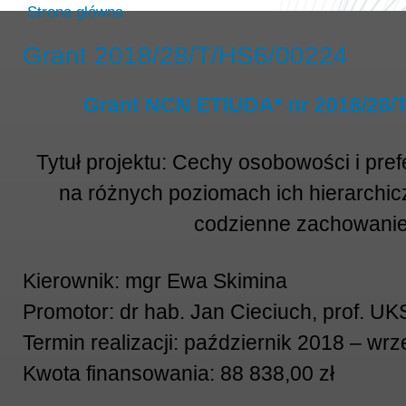
Strona główna
Grant 2018/28/T/HS6/00224
Grant NCN ETIUDA* nr 2018/28/
Tytuł projektu: Cechy osobowości i pre
na różnych poziomach ich hierarchicz
codzienne zachowani
Kierownik: mgr Ewa Skimina
Promotor: dr hab. Jan Cieciuch, prof. U
Termin realizacji: październik 2018 – wr
Kwota finansowania: 88 838,00 zł