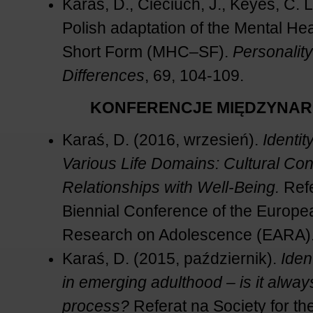
Karaś, D., Cieciuch, J., Keyes, C. 
Polish adaptation of the Mental H
Short Form (MHC–SF).
Personality
Differences
, 69, 104-109.
KONFERENCJE MIĘDZYNA
Karaś, D. (2016, wrzesień).
Identit
Various Life Domains: Cultural Con
Relationships with Well-Being.
Refe
Biennial Conference of the Europea
Research on Adolescence (EARA)
Karaś, D. (2015, październik).
Iden
in emerging adulthood – is it alway
process?
Referat na Society for th