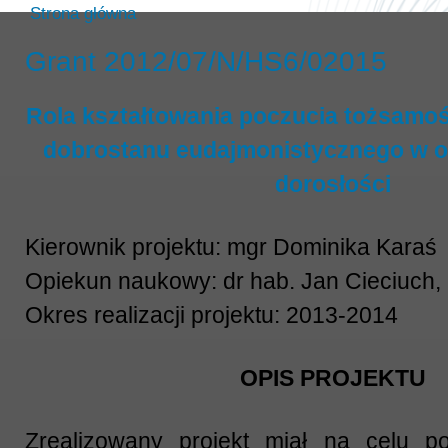
Strona główna
Grant 2012/07/N/HS6/02015
Rola kształtowania poczucia tożsamośc
dobrostanu eudajmonistycznego w o
dorosłości
Kierownik projektu: mgr Dominika Karaś
Opiekun naukowy: dr hab. Jan Cieciuch,
Okres realizacji projektu: 2013-2014
OPIS PROJEKTU
Zrealizowany projekt miał na celu p