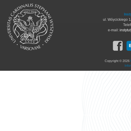
Inst
ul. Wóycickiego 
Tele
e-mail:
instyt
Copyright © 2026
Info