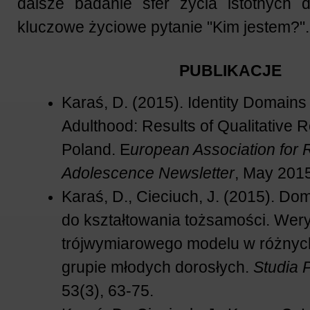
dalsze badanie sfer życia istotnych 
kluczowe życiowe pytanie "Kim jestem?".
PUBLIKACJE
Karaś, D. (2015). Identity Domains
Adulthood: Results of Qualitative 
Poland. E
uropean Association for
Adolescence Newsletter
, May 2015
Karaś, D., Cieciuch, J. (2015). D
do kształtowania tożsamości. Wery
trójwymiarowego modelu w różnych
grupie młodych dorosłych.
Studia 
53(3), 63-75.