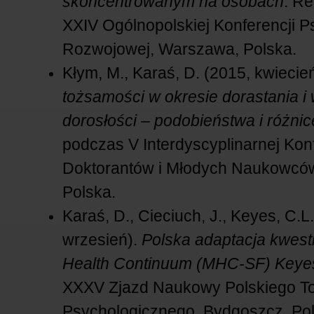
skoncentrowanym na osobach
. Re
XXIV Ogólnopolskiej Konferencji P
Rozwojowej, Warszawa, Polska.
Kłym, M., Karaś, D. (2015, kwiecie
tożsamości w okresie dorastania i
dorosłości – podobieństwa i różnic
podczas V Interdyscyplinarnej Konf
Doktorantów i Młodych Naukowcó
Polska.
Karaś, D., Cieciuch, J., Keyes, C.L
wrzesień).
Polska adaptacja kwest
Health Continuum (MHC-SF) Keye
XXXV Zjazd Naukowy Polskiego T
Psychologicznego, Bydgoszcz, Pol