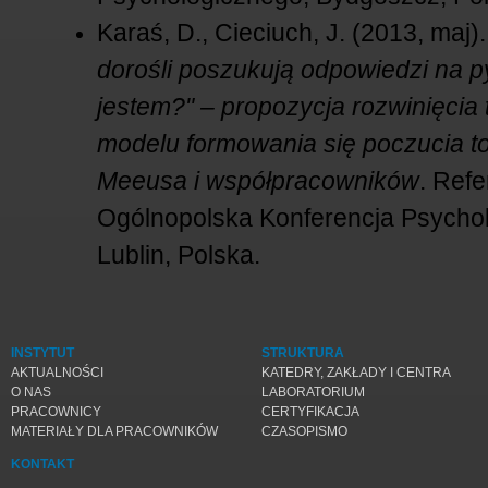
Karaś, D., Cieciuch, J. (2013, maj)
dorośli poszukują odpowiedzi na p
jestem?" – propozycja rozwinięcia
modelu formowania się poczucia 
Meeusa i współpracowników
. Refer
Ogólnopolska Konferencja Psychol
Lublin, Polska.
INSTYTUT
STRUKTURA
AKTUALNOŚCI
KATEDRY, ZAKŁADY I CENTRA
O NAS
LABORATORIUM
PRACOWNICY
CERTYFIKACJA
MATERIAŁY DLA PRACOWNIKÓW
CZASOPISMO
KONTAKT